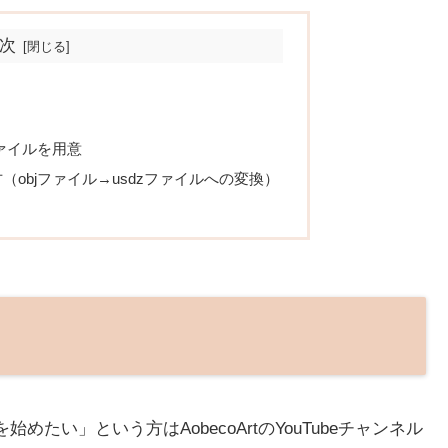
次
ファイルを用意
方（objファイル→usdzファイルへの変換）
始めたい」という方はAobecoArtのYouTubeチャンネル