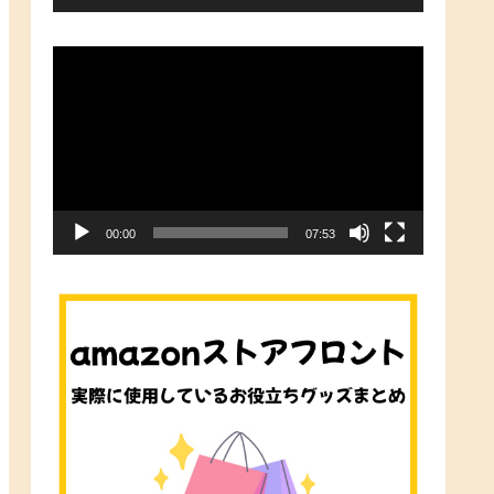
ー
動
画
プ
レ
ー
ヤ
00:00
07:53
ー