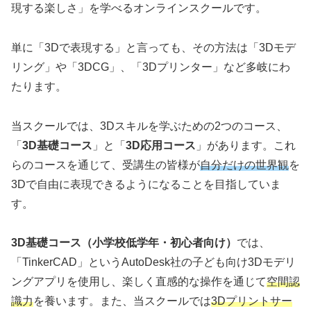
現する楽しさ」を学べるオンラインスクールです。
単に「3Dで表現する」と言っても、その方法は「3Dモデ
リング」や「3DCG」、「3Dプリンター」など多岐にわ
たります。
当スクールでは、3Dスキルを学ぶための2つのコース、
「
3D基礎コース
」と「
3D応用コース
」があります。これ
らのコースを通じて、受講生の皆様が
自分だけの世界観
を
3Dで自由に表現できるようになることを目指していま
す。
3D基礎コース（小学校低学年・初心者向け）
では、
「TinkerCAD」というAutoDesk社の子ども向け3Dモデリ
ングアプリを使用し、楽しく直感的な操作を通じて
空間認
識力
を養います。また、当スクールでは
3Dプリントサー